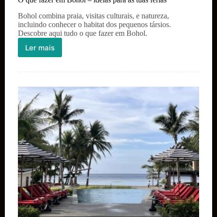
Bohol combina praia, visitas culturais, e natureza,
incluindo conhecer o habitat dos pequenos társios.
Descobre aqui tudo o que fazer em Bohol.
Ler mais
O
que
fazer
em
Bohol
–
ideias
para
as
tuas
férias