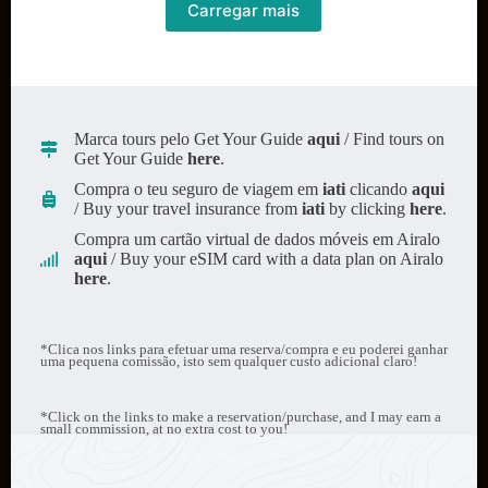
o
Carregar mais
que
precisas
saber
Marca tours pelo Get Your Guide
aqui
/ Find tours on
Get Your Guide
here
.
Compra o teu seguro de viagem em
iati
clicando
aqui
/ Buy your travel insurance from
iati
by clicking
here
.
Compra um cartão virtual de dados móveis em Airalo
aqui
/ Buy your eSIM card with a data plan on Airalo
here
.
*Clica nos links para efetuar uma reserva/compra e eu poderei ganhar
uma pequena comissão, isto sem qualquer custo adicional claro!
*Click on the links to make a reservation/purchase, and I may earn a
small commission, at no extra cost to you!