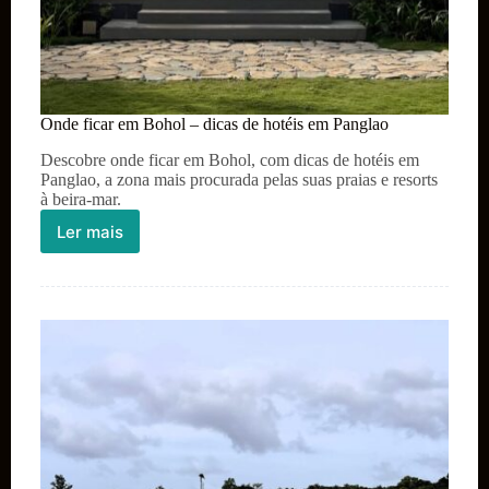
Onde ficar em Bohol – dicas de hotéis em Panglao
Descobre onde ficar em Bohol, com dicas de hotéis em
Panglao, a zona mais procurada pelas suas praias e resorts
à beira-mar.
Ler mais
Onde
ficar
em
Bohol
–
dicas
de
hotéis
em
Panglao