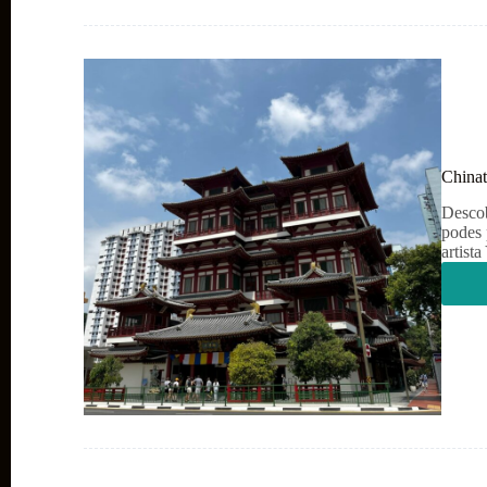
China
Descob
podes 
artist