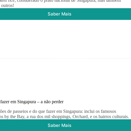
ken rice, considerado o prato nacional de Singapura, mas também
 outros!
Saber Mais
O
que
comer
em
Singapura
–
guia
dos
pratos
típicos
fazer em Singapura – a não perder
ões de passeios e do que fazer em Singapura: inclui os famosos
s by the Bay, a rua dos mil shoppings, Orchard, e os bairros culturais.
Saber Mais
O