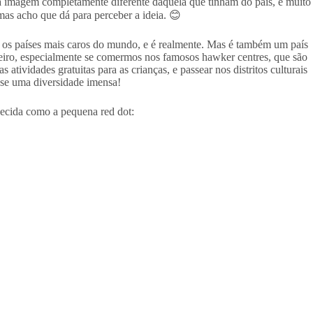
 imagem completamente diferente daquela que tinham do país, e muito
as acho que dá para perceber a ideia. 😊
re os países mais caros do mundo, e é realmente. Mas é também um país
eiro, especialmente se comermos nos famosos hawker centres, que são
 atividades gratuitas para as crianças, e passear nos distritos culturais
-se uma diversidade imensa!
hecida como a pequena red dot: