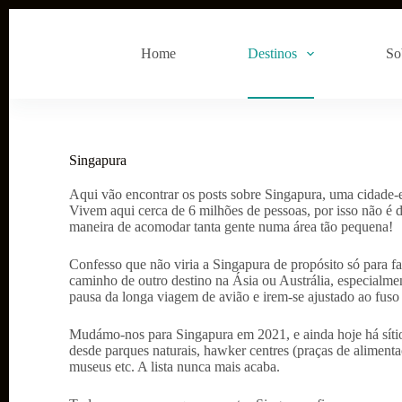
P
u
l
Home
Destinos
So
a
r
p
a
r
a
Singapura
o
c
o
Aqui vão encontrar os posts sobre Singapura, uma cidade-
n
Vivem aqui cerca de 6 milhões de pessoas, por isso não é de
t
maneira de acomodar tanta gente numa área tão pequena!
e
ú
Confesso que não viria a Singapura de propósito só para fa
d
caminho de outro destino na Ásia ou Austrália, especialm
o
pausa da longa viagem de avião e irem-se ajustado ao fuso 
Mudámo-nos para Singapura em 2021, e ainda hoje há sítio
desde parques naturais, hawker centres (praças de alimentaç
museus etc. A lista nunca mais acaba.