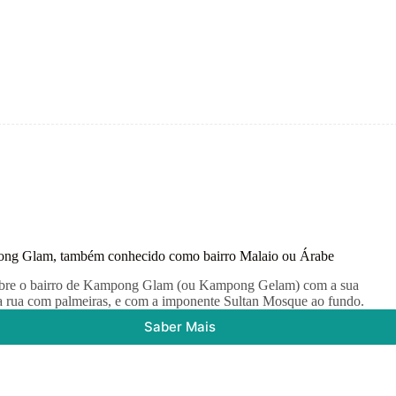
que
fazer
em
Singapura
–
a
não
perder
ng Glam, também conhecido como bairro Malaio ou Árabe
bre o bairro de Kampong Glam (ou Kampong Gelam) com a sua
a rua com palmeiras, e com a imponente Sultan Mosque ao fundo.
Saber Mais
Kampong
Glam,
também
conhecido