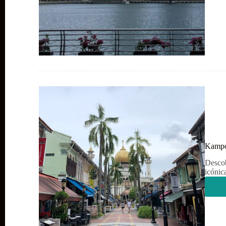
Kampo
Desco
icónic