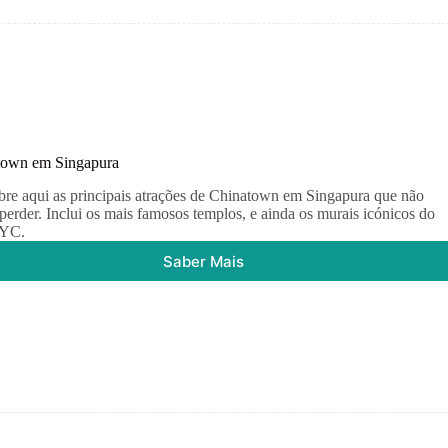
town em Singapura
re aqui as principais atrações de Chinatown em Singapura que não
perder. Inclui os mais famosos templos, e ainda os murais icónicos do
a YC.
Saber Mais
Chinatown
em
Singapura