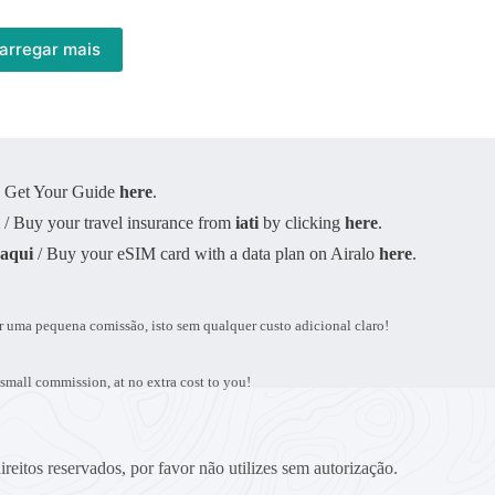
arregar mais
on Get Your Guide
here
.
i
/ Buy your travel insurance from
iati
by clicking
here
.
o
aqui
/ Buy your eSIM card with a data plan on Airalo
here
.
r uma pequena comissão, isto sem qualquer custo adicional claro!
 small commission, at no extra cost to you!
reitos reservados, por favor não utilizes sem autorização.