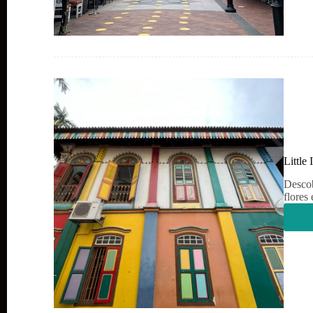
Little
Descob
flores