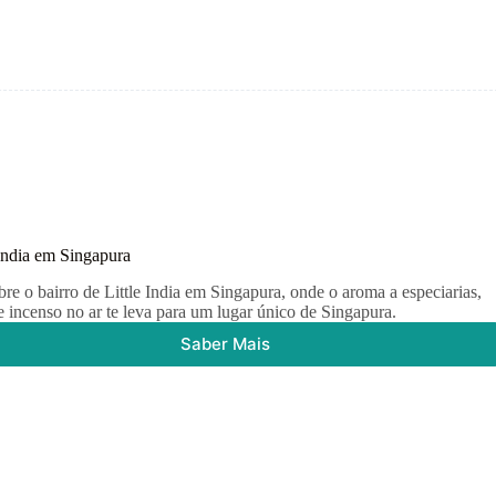
como
bairro
Malaio
ou
Árabe
 India em Singapura
re o bairro de Little India em Singapura, onde o aroma a especiarias,
 e incenso no ar te leva para um lugar único de Singapura.
Saber Mais
Little
India
em
Singapura