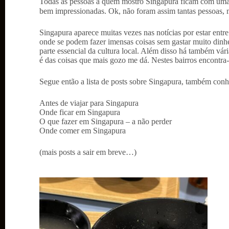
Todas as pessoas a quem mostro Singapura ficam com uma
bem impressionadas. Ok, não foram assim tantas pessoas, m
Singapura aparece muitas vezes nas notícias por estar ent
onde se podem fazer imensas coisas sem gastar muito dinh
parte essencial da cultura local. Além disso há também várias
é das coisas que mais gozo me dá. Nestes bairros encontra
Segue então a lista de posts sobre Singapura, também con
Antes de viajar para Singapura
Onde ficar em Singapura
O que fazer em Singapura – a não perder
Onde comer em Singapura
(mais posts a sair em breve…)