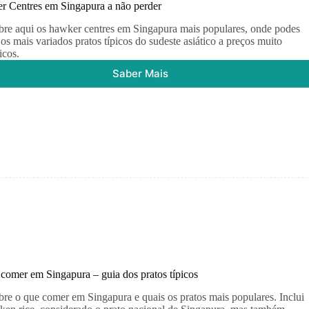
 Centres em Singapura a não perder
re aqui os hawker centres em Singapura mais populares, onde podes
os mais variados pratos típicos do sudeste asiático a preços muito
icos.
Saber Mais
Hawker
Centres
em
Singapura
a
não
perder
comer em Singapura – guia dos pratos típicos
re o que comer em Singapura e quais os pratos mais populares. Inclui