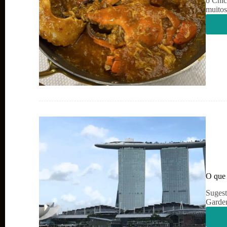
o Chic
muitos
O que 
Sugest
Garden