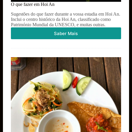
O que fazer em Hoi An
Sugestões do que fazer durante a vossa estadia em Hoi An.
Inclui o centro histórico da Hoi An, classificado como
Património Mundial da UNESCO, e muitas outras.
Saber Mais
O
que
fazer
em
Hoi
An