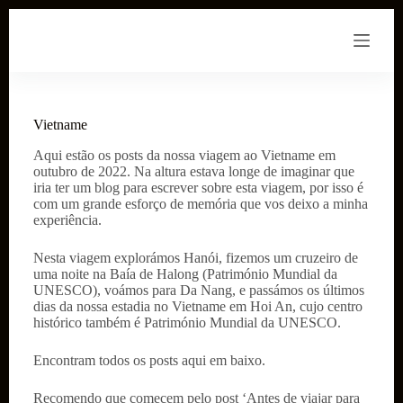
P
u
l
a
r
p
a
Vietname
r
a
Aqui estão os posts da nossa viagem ao Vietname em
o
outubro de 2022. Na altura estava longe de imaginar que
c
iria ter um blog para escrever sobre esta viagem, por isso é
o
com um grande esforço de memória que vos deixo a minha
n
experiência.
t
e
Nesta viagem explorámos Hanói, fizemos um cruzeiro de
ú
uma noite na Baía de Halong (Património Mundial da
d
UNESCO), voámos para Da Nang, e passámos os últimos
o
dias da nossa estadia no Vietname em Hoi An, cujo centro
histórico também é Património Mundial da UNESCO.
Encontram todos os posts aqui em baixo.
Recomendo que comecem pelo post ‘Antes de viajar para