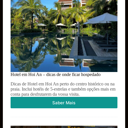
Hotel em Hoi An – dicas de onde ficar hospedado
Dicas de Hotel em Hoi An perto do centro histórico ou na
praia. Inclui hotéis de 5-estrelas e também opções mais em
conta para desfrutarem da vossa visita.
Saber Mais
Hotel
em
Hoi
An
–