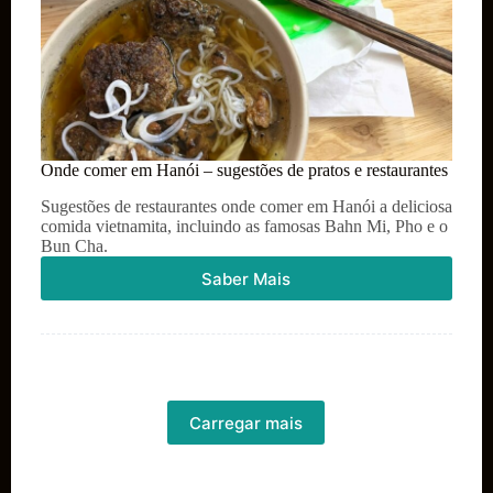
Onde comer em Hanói – sugestões de pratos e restaurantes
Sugestões de restaurantes onde comer em Hanói a deliciosa
comida vietnamita, incluindo as famosas Bahn Mi, Pho e o
Bun Cha.
Saber Mais
Onde
comer
em
Hanói
–
sugestões
de
Carregar mais
pratos
e
restaurantes