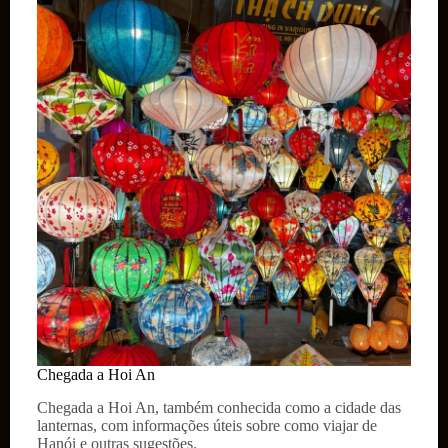
dicas
de
onde
ficar
hospedado
Chegada a Hoi An
Chegada a Hoi An, também conhecida como a cidade das
lanternas, com informações úteis sobre como viajar de
Hanói e outras sugestões.