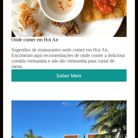
Onde comer em Hoi An
Sugestões de restaurantes onde comer em Hoi An.
Encontram aqui recomendações de onde comer a deliciosa
comida vietnamita e não tão vietnamita para variar de
menu.
Saber Mais
Onde
comer
em
Hoi
An