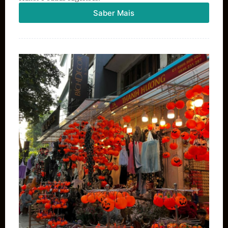
Saber Mais
Chegada
a
Hoi
An