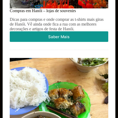
Compras em Hanói – lojas de souvenirs
Dicas para compras e onde comprar as t-shirts mais giras
de Hanói. Vê ainda onde fica a rua com as melhores
decorações e artigos de festa de Hanói.
Saber Mais
Compras
em
Hanói
–
lojas
de
souvenirs