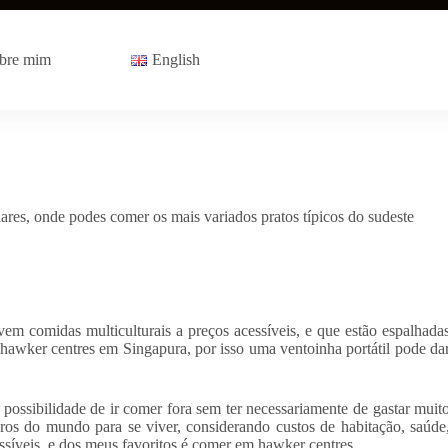
bre mim
English
res, onde podes comer os mais variados pratos típicos do sudeste
em comidas multiculturais a preços acessíveis, e que estão espalhada
 hawker centres em Singapura, por isso uma ventoinha portátil pode da
possibilidade de ir comer fora sem ter necessariamente de gastar muit
ros do mundo para se viver, considerando custos de habitação, saúde
essíveis, e dos meus favoritos é comer em hawker centres.