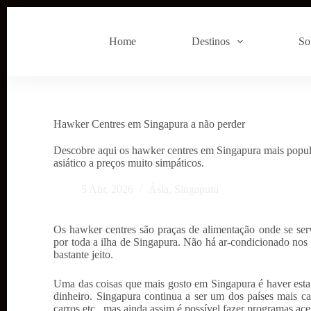
P
u
l
Home
Destinos
So
a
r
p
a
r
a
Hawker Centres em Singapura a não perder
o
c
o
Descobre aqui os hawker centres em Singapura mais popula
n
asiático a preços muito simpáticos.
t
e
5 Abr, 2026
Ásia
,
Singapura
ú
d
o
Os hawker centres são praças de alimentação onde se serv
por toda a ilha de Singapura. Não há ar-condicionado nos
bastante jeito.
Uma das coisas que mais gosto em Singapura é haver esta 
dinheiro. Singapura continua a ser um dos países mais ca
carros etc., mas ainda assim é possível fazer programas ac