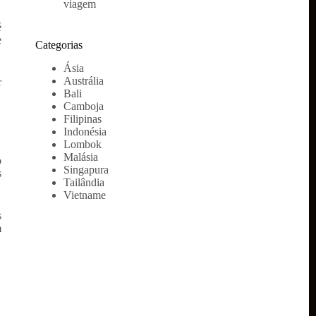
viagem
é
e
Categorias
Ásia
Austrália
r
Bali
Camboja
Filipinas
Indonésia
Lombok
Malásia
o
Singapura
s
Tailândia
Vietname
s
m