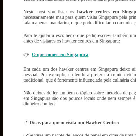
Neste post vou listar os
hawker centres em Singap
necessariamente mau para quem visita Singapura pela prim
falam apenas mandarim, o que pode dificultar a comunicaç
Para te ajudar a escolher o que pedir, escrevi também um
antes de visitares os hawker centres em Singapura:
👉
O que comer em Singapura
Em cada um dos hawker centres em Singapura deixo ain
pessoal. Por exemplo, eu tendo a preferir a comida viet
tradicional, que é fortemente influenciada pela culinária ch
Não deixes de ler também o tópico sobre métodos de pa
em Singapura são dos poucos locais onde nem sempre é 
dinheiro contigo.
📌
Dicas para quem visita um Hawker Centre:
Se vires um pacote de lenços de papel em cima de uma mes