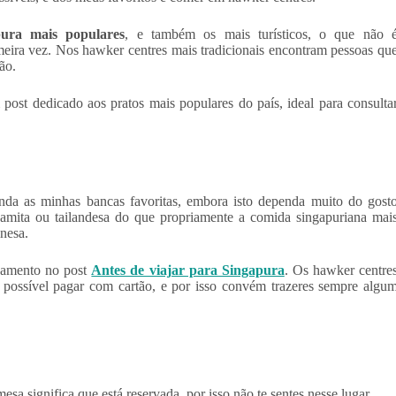
ura mais populares
, e também os mais turísticos, o que não 
eira vez. Nos hawker centres mais tradicionais encontram pessoas qu
ão.
 post dedicado aos pratos mais populares do país, ideal para consulta
da as minhas bancas favoritas, embora isto dependa muito do gost
namita ou tailandesa do que propriamente a comida singapuriana mai
inesa.
gamento no post
Antes de viajar para Singapura
. Os hawker centre
possível pagar com cartão, e por isso convém trazeres sempre algu
a significa que está reservada, por isso não te sentes nesse lugar.