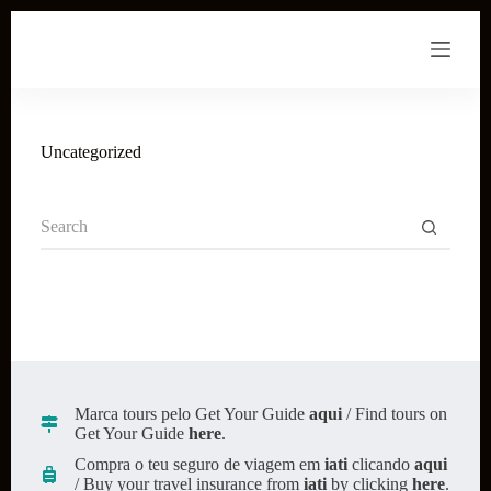
S
k
i
p
t
o
c
Uncategorized
o
n
t
No
e
results
n
t
Marca tours pelo Get Your Guide
aqui
/ Find tours on
Get Your Guide
here
.
Compra o teu seguro de viagem em
iati
clicando
aqui
/ Buy your travel insurance from
iati
by clicking
here
.